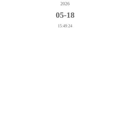
2026
的通知
05-18
:
下一篇
15:49:24
友情链接：
中华人民共和国司法部
中华全国律师协会
四川省司法厅
四川省律师协会
成都市司法局
成都市中级人民法院