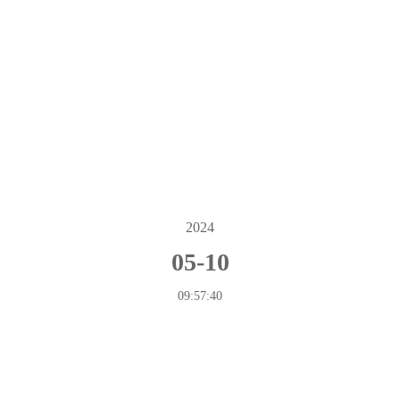
警示教育|违法违纪案例通报（七）
:
下一篇
友情链接：
2024
中华人民共和国司法部
05-10
中华全国律师协会
09:57:40
四川省司法厅
四川省律师协会
成都市司法局